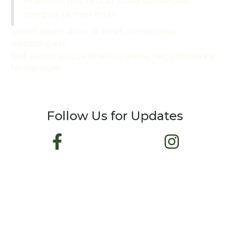
Praesent nec orci at nulla consequat
congue ut non arcu.
Lorem ipsum dolor sit amet, consectetur
adipiscing elit.
Sed auctor augue id tellus lacinia, nec ultricies est
fermentum.
Follow Us for Updates